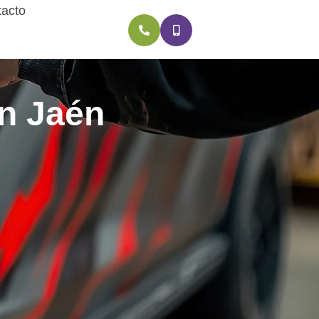
acto
en Jaén