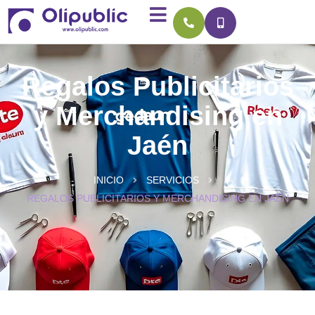
Regalos Publicitarios
y Merchandising en
Jaén
INICIO
SERVICIOS
REGALOS PUBLICITARIOS Y MERCHANDISING EN JAÉN